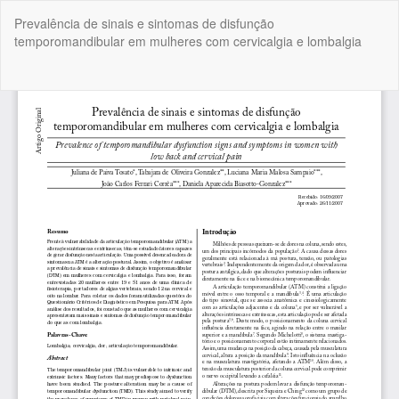
Voltar
Prevalência de sinais e sintomas de disfunção
aos
temporomandibular em mulheres com cervicalgia e lombalgia
Detalhes
do
Artigo
Bai
Ba
P