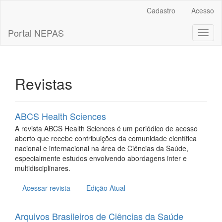
Navegação
Cadastro
Acesso
Principal
Conteúdo
Portal NEPAS
Toggl
principal
naviga
Barra
Lateral
Revistas
ABCS Health Sciences
A revista ABCS Health Sciences é um periódico de acesso
aberto que recebe contribuições da comunidade científica
nacional e internacional na área de Ciências da Saúde,
especialmente estudos envolvendo abordagens inter e
multidisciplinares.
Acessar revista
Edição Atual
Arquivos Brasileiros de Ciências da Saúde