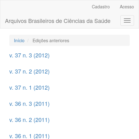
Navegação
Cadastro
Acesso
Principal
Conteúdo
Arquivos Brasileiros de Ciências da Saúde
Toggl
principal
naviga
Barra
Lateral
Início
Edições anteriores
v. 37 n. 3 (2012)
v. 37 n. 2 (2012)
v. 37 n. 1 (2012)
v. 36 n. 3 (2011)
v. 36 n. 2 (2011)
v. 36 n. 1 (2011)