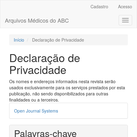
Navegação
Cadastro
Acesso
Principal
Conteúdo
Arquivos Médicos do ABC
Toggl
principal
naviga
Barra
Lateral
Início
Declaração de Privacidade
Declaração de
Privacidade
Os nomes e endereços informados nesta revista serão
usados exclusivamente para os serviços prestados por esta
publicação, não sendo disponibilizados para outras
finalidades ou a terceiros.
Desenvolvido
Open Journal Systems
por
Palavras-chave