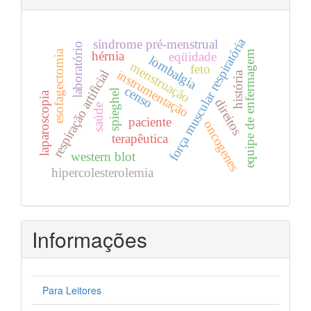
força muscular respiratória
síndrome pré-menstrual
laboratório
esofagectomia
equipe de enfermagem
hérnia
eqüidade
lombalgia
menstruação
feto
respiração artificial
instrumentação
história
censo
spieghel
laparoscopia
direitos
saúde
paciente
oncogenes
terapêutica
western blot
hipercolesterolemia
Informações
Para Leitores